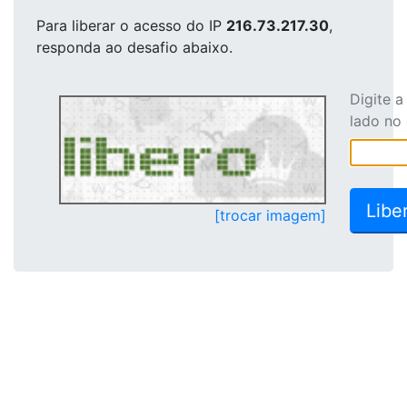
Para liberar o acesso
do IP
216.73.217.30
,
responda ao desafio abaixo.
Digite 
lado no
[trocar imagem]